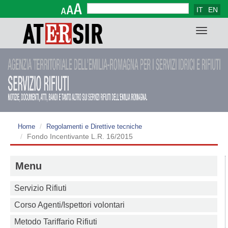
IT
EN
Form di ricerca
Cerca
Toggle
navigat
Home
Regolamenti e Direttive tecniche
Fondo Incentivante L.R. 16/2015
Menu
Servizio Rifiuti
Corso Agenti/Ispettori volontari
Metodo Tariffario Rifiuti