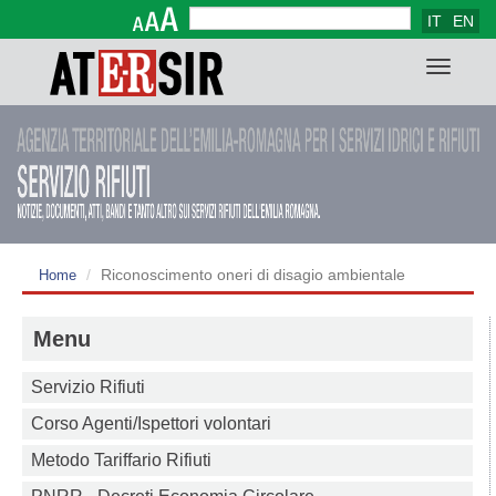
IT
EN
Form di ricerca
Cerca
Toggle
navigat
Riconoscimento oneri di disagio ambientale
Home
Menu
Servizio Rifiuti
Corso Agenti/Ispettori volontari
Metodo Tariffario Rifiuti