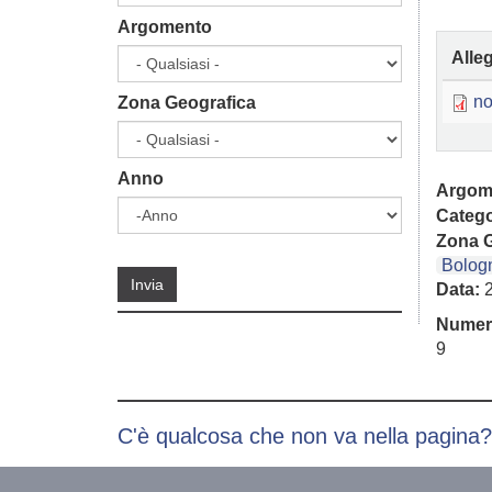
Argomento
Alle
no
Zona Geografica
Anno
Argom
Catego
Zona G
Anno
Anno
Bolog
Invia
Data:
Numer
9
C'è qualcosa che non va nella pagina?