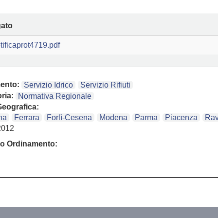
gato
tificaprot4719.pdf
ento:
Servizio Idrico
Servizio Rifiuti
ria:
Normativa Regionale
eografica:
na
Ferrara
Forlì-Cesena
Modena
Parma
Piacenza
Ra
2012
o Ordinamento: