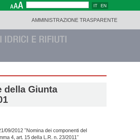
IT
EN
Form di ricerca
Cerca
AMMINISTRAZIONE TRASPARENTE
e della Giunta
01
l 21/09/2012 "Nomina dei componenti del
omma 4, art. 15 della L.R. n. 23/2011"