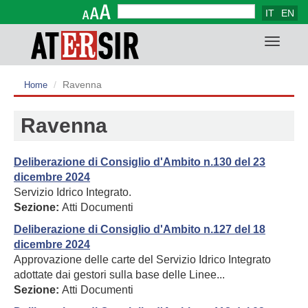
IT
EN
Form di ricerca
Cerca
Toggle
navigat
Ravenna
Home
Ravenna
Deliberazione di Consiglio d'Ambito n.130 del 23
dicembre 2024
Servizio Idrico Integrato.
Sezione:
Atti Documenti
Deliberazione di Consiglio d'Ambito n.127 del 18
dicembre 2024
Approvazione delle carte del Servizio Idrico Integrato
adottate dai gestori sulla base delle Linee...
Sezione:
Atti Documenti