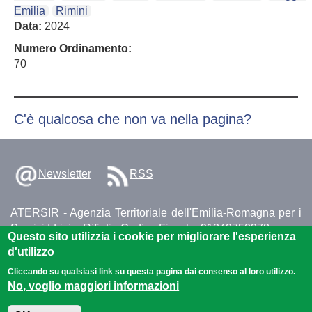
Emilia
Rimini
Data:
2024
Numero Ordinamento:
70
C'è qualcosa che non va nella pagina?
Newsletter
RSS
ATERSIR - Agenzia Territoriale dell'Emilia-Romagna per i
Servizi Idrici e Rifiuti - Codice Fiscale: 91342750378
Questo sito utilizzia i cookie per migliorare l'esperienza
Via Cairoli 8/F - 40121 Bologna (3° piano) - centralino: 051
d'utilizzo
63.73.411 - fax: 051 95 25 150 -
Cliccando su qualsiasi link su questa pagina dai consenso al loro utilizzo.
dgatersir@pec.atersir.emr.it
No, voglio maggiori informazioni