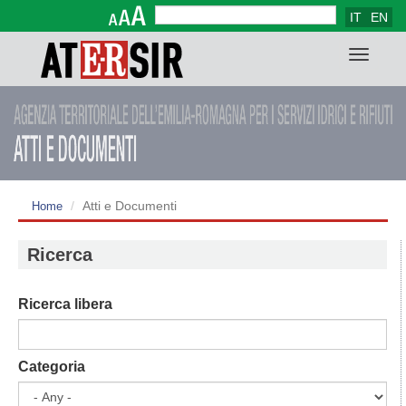
IT
EN
Search form
Search
Toggle
navigat
Atti e Documenti
Home
Ricerca
Ricerca libera
Categoria